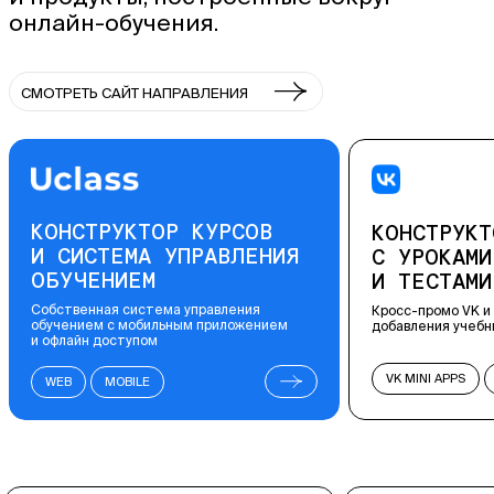
онлайн-обучения.
СМОТРЕТЬ САЙТ НАПРАВЛЕНИЯ
КОНСТРУКТОР КУРСОВ
МОБИЛЬНЫ
С УРОКАМИ, ВИДЕО
КАБИНЕТ 
И ТЕСТАМИ
СОТРУДНИК
От прогноза потр
Кросс-промо VK и Skillbox: платформа для
до автоматическо
добавления учебных материалов
и интеграций
VK MINI APPS
ПОРТАЛЫ
MOBILE
ЛЕНДИНГИ
ЛИЧНЫЕ КАБИНЕ
ВСТРАИВАЕМЫЕ ПРИЛОЖЕНИЯ
КОРПОРАТИВНЫЕ