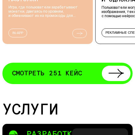
ЖИВОТНЫХ
Пользователи могут создавать
изображения, тексты и открытки
1 000 000 пользо
с помощью нейросети в соцсетях
с питомцами и фо
РЕКЛАМНЫЕ СПЕЦПРОЕКТЫ
WEB
ВСТРАИВАЕМЫЕ ПРИЛОЖЕНИЯ
РЕКЛАМНЫЕ СП
AI/ML
AI-СЕРВИСЫ
MINI-APPS
СМОТРЕТЬ
251
КЕЙС
УСЛУГИ
РАЗРАБОТКА