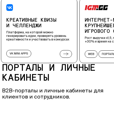
КВИЗЫ
ИНТЕРНЕТ-МАГАЗИН ДЛЯ
КРУПНЕЙШЕГО В СНГ
ИГРОВОГО СООБЩЕСТВА
й можно
оверять уровень
Рост выручки x1,5, глубина просмотра
овать в конкурсах
+30% и время на сайте +20%
WEB
ПОРТАЛЫ
MOBILE
ОЕКТЫ
ПОРТАЛЫ И ЛИЧНЫЕ
ЛОЖЕНИЯ
КАБИНЕТЫ
B2B-порталы и личные кабинеты для
клиентов и сотрудников.