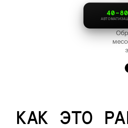
40
–
8
АВТОМАТИЗАЦ
Обр
месс
КАК ЭТО РА