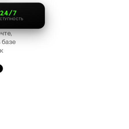
24/7
СТУПНОСТЬ
очте,
в
базе
к