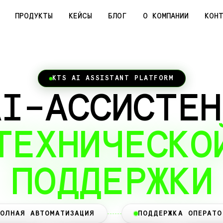
ПРОДУКТЫ
ПРОДУКТЫ
КЕЙСЫ
КЕЙСЫ
БЛОГ
БЛОГ
О КОМПАНИИ
О КОМПАНИИ
КОН
КОН
KTS AI ASSISTANT PLATFORM
AI
–
АССИСТЕН
ТЕХНИЧЕСКО
ПОДДЕРЖКИ
ПОЛНАЯ АВТОМАТИЗАЦИЯ
ПОДДЕРЖКА ОПЕРАТО