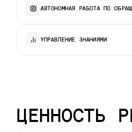
Ищет в
базе знаний по
релевантным 
АВТОНОМНАЯ РАБОТА ПО
ОБРАЩ
Не
галлюцинирует: отвечает только 
Управляет статусами обращений и
пе
УПРАВЛЕНИЕ ЗНАНИЯМИ
Выполняет стандартные сценарии (сб
Выявляет часто повторяющиеся вопр
Анализирует обратную связь для
улуч
ЦЕННОСТЬ Р