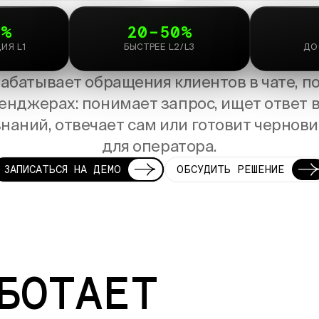
0%
20
–
50%
ИЯ L1
БЫСТРЕЕ L2/L3
ДО
абатывает обращения клиентов в
чате, п
енджерах: понимает запрос, ищет ответ 
знаний, отвечает сам или
готовит чернови
для
оператора.
ЗАПИСАТЬСЯ НА
ДЕМО
ОБСУДИТЬ РЕШЕНИЕ
БОТАЕТ