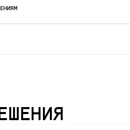
статьям и
инструкциям
ЕНИЯМ
на
основе проверенных источников
редаёт их
между уровнями
рос пароля, проверка баланса и
т.д.)
осы, на
которые нет ответа в
базе
шения качества ответов
ЕШЕНИЯ