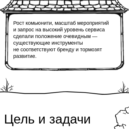
Решение — личный
кабинет брокера
Уложившись в сроки и бюджет
мы со STONE запустили цифровую
платформу для брокеров
, которая
заменила звонки, Excel и Google Drive
единым сервисом.
Чат-бот автоматизировал работу
с мероприятиями, а система генерации
PDF-документов избавила менеджеров
от рутины.
За 2 месяца компания получила
инструмент, который упростил
взаимодействие с партнёрами и усилил
развитие комьюнити.