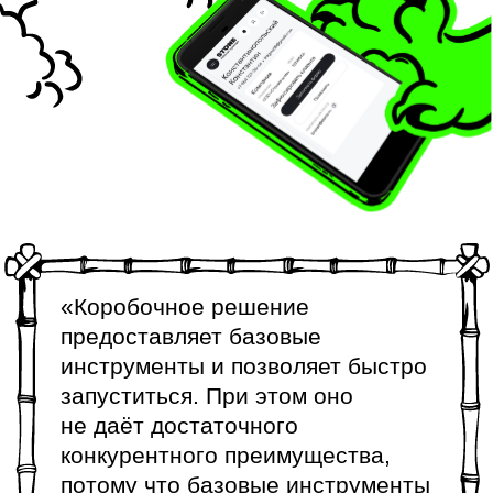
Результаты
За первые 2 месяца работы
к платформе
подключились более 3 000 брокеров
,
а рутинные задачи перестали забирать
ценное время менеджеров.
Результаты говорят сами за себя —
автоматизация сэкономила компании 30
рабочих часов в неделю
:
задачи
после
до запуска
менеджеров
запуска
обновление
3 часа
0 минут
прайс-листов