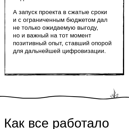
координировались вручную
материалы для брокеров были
разрознены и часто терялись
100+ фиксаций еженедельно, каждая
из которых отнимала по 15 минут
Рост комьюнити, масштаб мероприятий
и запрос на высокий уровень сервиса
сделали положение очевидным —
существующие инструменты
не соответствуют бренду и тормозят
развитие
.