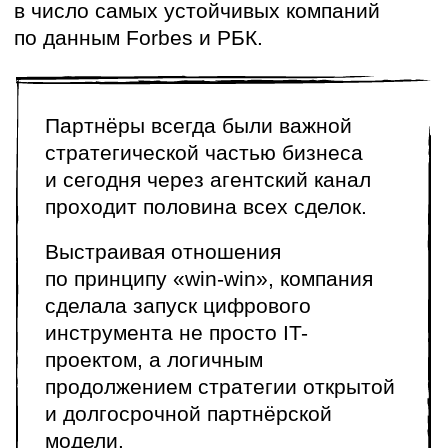
раньше
До запуска платформы у STONE уже
было несколько попыток выстроить
цифровую экосистему для агентов,
но они не оправдали ожиданий.
Последний вариант представлял собой
статичную страницу на Taplink
с набором ссылок на Google Drive.
Работа с партнёрами строилась
на ручном менеджменте:
десятки прайс-листов ежедневно
обновлялись вручную
ежедневная обработка менеджерами
более 100 запросов
записи на мероприятия вели
по звонкам и сообщениям
отмены и лист ожидания