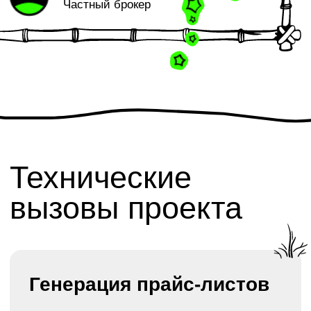
Как ПИК запустил мобильное приложение
для технадзора за месяц
12 янв 2024, ~15 мин
АДРЕС ОФИСА:
МОСКВА, РУБЦОВСКАЯ
НАБЕРЕЖНАЯ 3С1