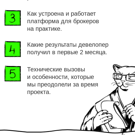
STONE
— лидер рынка офисной
недвижимости.
18 лет
на рынке недвижимости
40 проектов
в портфеле
2,5 млн м²
недвижимости
Девелопер STONE с 2022 года входит
в число
самых устойчивых компаний
по данным Forbes и РБК.
Партнёры всегда были
важной
стратегической частью бизнеса
и сегодня через агентский канал
проходит половина всех сделок.
Выстраивая
отношения