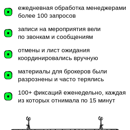
Обеспечить брокеров
единым пространством
с прайс-листами,
материалами
и новостями.
Автоматизировать
организацию
мероприятий
— Stone
Athletics, тренинги, брокер-
туры, завтраки.
Запустить платформу
в сжатые сроки (2 месяца)
и по нижней границе
бюджета.