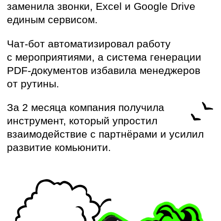
Время выводить
агентские продажи
на новый уровень
Мы — KTS, независимый IT-
разработчик с экспертизой
в PropTech. Уже более 8 лет
мы помогаем девелоперам
цифровизировать бизнес
и увеличивать продажи.
Для быстрого старта
в автоматизации партнерского
канала мы создали
KTS.Агент
—
инструмент контроля, аналитики
и кратного роста агентских продаж.