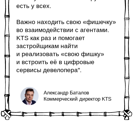
организация
2 часа
15 минут
мероприятий:
брокер-туров,
тренировок
и бизнес-
завтраков
фиксация
25 часов
0 минут
Мы гордимся
оценкой нашей
работы