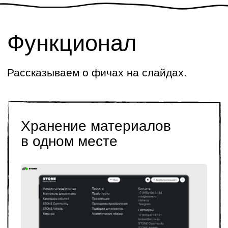
«Команда KTS быстро поняла
наши задачи и предложила
грамотные решения
. Каждый этап
разработки мы обсуждали вместе
и быстро адаптировали
функционал под текущие запросы.
Не было ни одного момента, когда
мы чувствовали себя
неуслышанными, — ребята всегда
были на связи, отвечали на все
вопросы и подсказывали, как
лучше действовать.
Особенно порадовала их гибкость
и способность оперативно решать
любые вопросы. К каждому этапу
подходили с вниманием
и искренним интересом к нашему
проекту"
Елена Николаева
Руководитель отдела по работе
с агентствами недвижимости
STONE