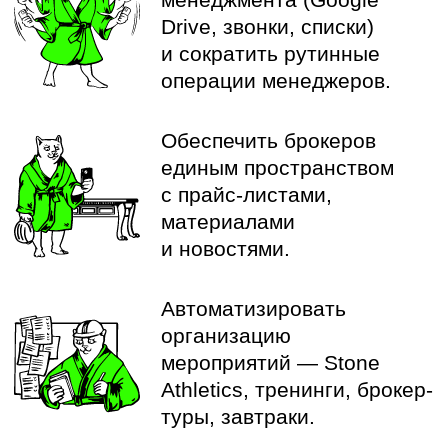
и реализовать «свою фишку»
и встроить её в цифровые
сервисы девелопера".
Александр Баталов
Коммерческий директор KTS
Функционал
Рассказываем о фичах на слайдах.
Хранение материалов
в одном месте