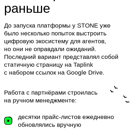
Цель и задачи
проекта
Цель автоматизации
Создать цифровое решение для работы
с брокерами, которое соответствует принципам
открытой коммуникации STONE, усиливает
стратегию развития партнёрского канала
и способствует росту объёма продаж.
Задачи проекта
Уйти от ручного
менеджмента
(Google
Drive, звонки, списки)
и сократить рутинные
операции менеджеров.