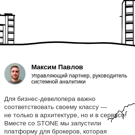
Максим Павлов
Управляющий партнер, руководитель
системной аналитики
Для бизнес-девелопера важно
соответствовать своему классу —
не только в архитектуре, но и в сервисе.
Вместе со STONE мы запустили
платформу для брокеров, которая
автоматизировала рутину,
цифровизировала комьюнити
и превратила сложный процесс работы
с агентами в цифровое решение,
которое помогает расти продажам
и укреплять отношения с партнёрами.
В кейсе вы узнаете:
С чего началась автоматизация
агентского канала у девелопера
STONE.