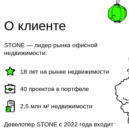
по принципу «win-win»
, компания
сделала запуск цифрового
инструмента не просто IT-
проектом, а логичным
продолжением стратегии открытой
и долгосрочной партнёрской
модели.
А запуск проекта в сжатые сроки
и с ограниченным бюджетом дал
не только ожидаемую выгоду,
но и важный на тот момент
позитивный опыт, ставший опорой
для дальнейшей цифровизации
.
Как все работало