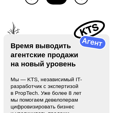
«
Благодаря кабинету брокера вся
информация всегда под рукой и прямо
в моем смартфоне
. Я захожу в ЛК,
скачиваю в один клик все нужные
файлы для клиентов, записываюсь
на тренировку: никаких лишних
движений, звонков и заметок»
Елена Князева
Директор по развитию ассоциации
агентств недвижимости AREA
«
Кабинет брокера сильно упростил
мне работу
. Раньше приходилось
тратить время на поиск информации,