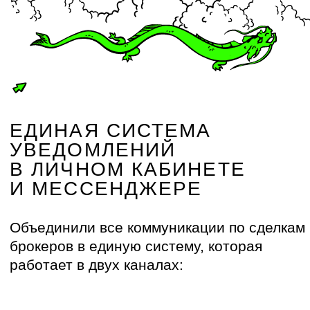
Вот как это работает
:
Сообщает о назначенных встречах
и созвонах
, чтобы агент
не пропустил взаимодействие
с клиентом.
Отмечает переходы на ключевые
этапы
: бронь, платная бронь,
рассрочка, успешная сделка.
Напоминает связаться с клиентом
,
если тот находится на этапе
«принимает решение» и долго
не выходит на связь.