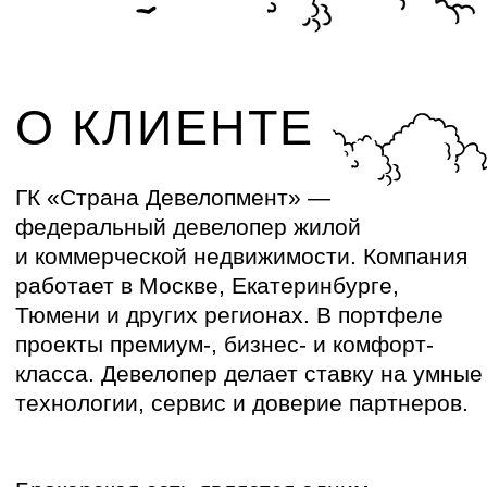
активные
.
КАК НАЧАЛАСЬ
РАБОТА
Компания столкнулась с эффектом
масштаба: сделки растут, сеть партнёров
расширяется, а прежние методы
коммуникации становятся менее
неэффективными.
Уведомления по сделкам отправлялись
вручную или массово, но без системы
триггеров, привязанных к этапам сделки.
SMS-рассылки становились большой