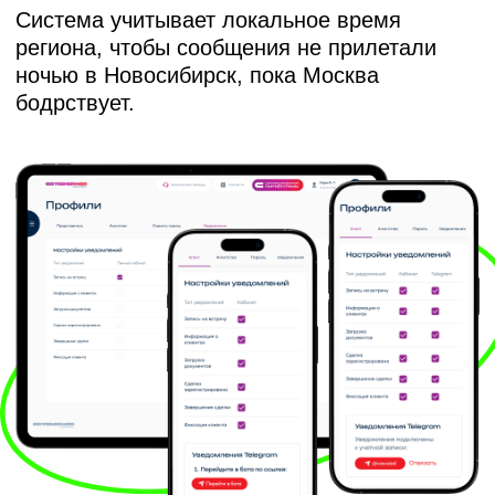
Создавать сообщения с заголовком,
текстом и медиа;
Запускать массовые кампании;
Держать всю историю отправок
под рукой.
Админ-панель даёт возможность
точечно управлять рассылками:
не только оповещать брокеров
о движении сделок, но и отправлять
новости, акции и другие важные
сообщения. Так коммуникации
масштабируются и становятся более
гибкими.