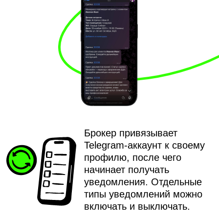
агент не забывает, команда вручную
не напоминает.
УПРАВЛЕНИЕ:
ОТ МАССОВЫХ КАМПАНИЙ
ДО ТОНКОЙ СЕГМЕНТАЦИИ
Мы сделали инструмент, который
позволяет точечно управлять
коммуникациями:
Выбирать сегменты по городу
или конкретному агентству;