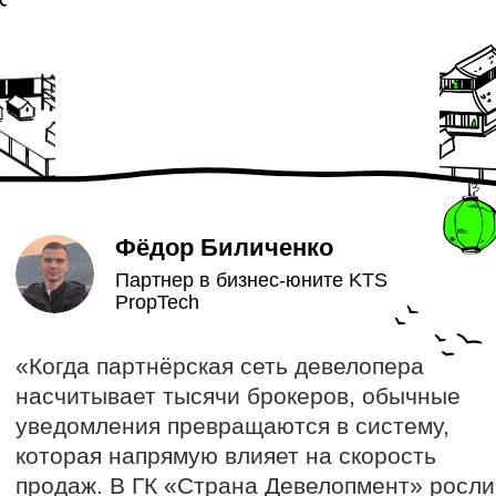
Фёдор Биличенко
Партнер в бизнес-юните KTS
PropTech
«Когда партнёрская сеть девелопера
насчитывает тысячи брокеров, обычные
уведомления превращаются в систему,
которая напрямую влияет на скорость
продаж. В ГК «Страна Девелопмент» росли
затраты на SMS, а часть коммуникаций
приходилось отправлять вручную. Это
замедляло реакцию брокеров и отнимало
время у команды.
Мы вместе с «Страной Девелопмент»
выстроили единый контур триггерных
уведомлений в ЛК и Telegram. Система
автоматически сообщает брокерам
о ключевых изменениях по сделкам,
подстраивается под рабочие часы
регионов и снимает с команды рутину
ручных рассылок.»