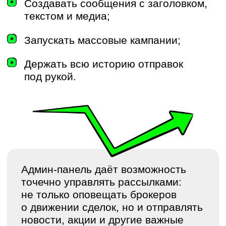
Построили систему триггерных
уведомлений в ЛК и Telegram;
перенесли массовые и точечные
сообщения в админку
Проработали десятки сценариев:
встречи, Zoom, решение клиента,
ДДУ, бронь, платная бронь, ипотека
и др.
Внедрили автоматическую отправку
и возможность сегментированных
рассылок из админки по городам/
агентствам
Автоматизировали ключевые точки
коммуникаций; заложили
масштабируемую архитектуру