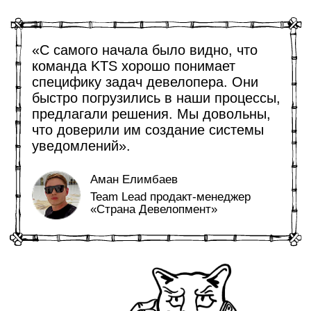
Отправить
Не хотите писать? Позвоните нашему менеджеру
по телефону
+7 495 308-38-15
и расскажите про
ваш проект
АДРЕС ОФИСА:
МОСКВА, РУБЦОВСКАЯ