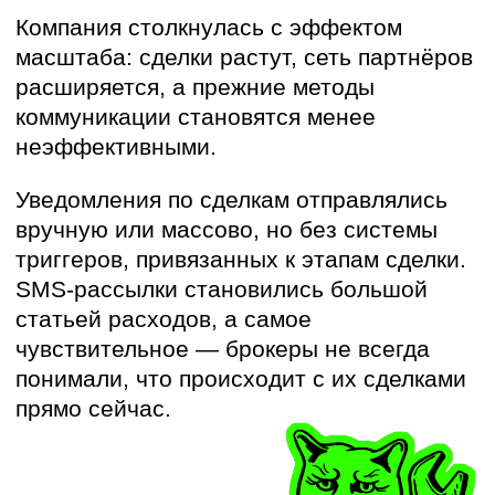
ПРОЕКТ: КЛЮЧЕВЫЕ
БОЛИ И БИЗНЕС-
ЗАДАЧИ
Боль девелопера
Высокие расходы на SMS при
росте объёмов коммуникаций
Нет триггерных уведомлений
по этапам сделки, что вызывает
задержки по сделкам
и дополнительные обращения
брокеров в поддержку
Большой объём ручных
операций у менеджеров
девелопера