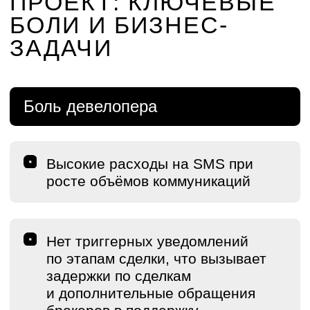
к статусам («Принимают
решение», «Оформление ДДУ»,
«Зачисление денег» и т. п.)
Автоматизировать операционные
процессы: напоминания,
подтверждения, отправку
уведомлений и контроль этапов
Обеспечить прямой доступ
агента к актуальным статусам
Создать архитектуру, устойчивую
к росту нагрузки, с корректным
учетом часовых поясов