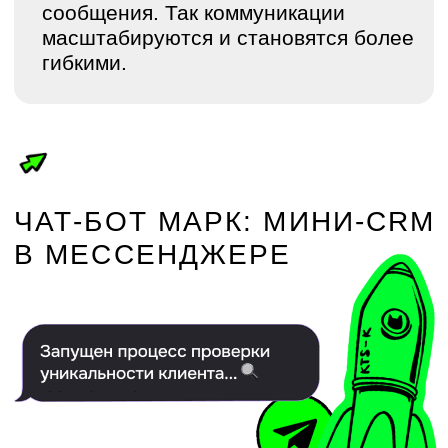
Результат
Снижение расходов на коммуникации
за счёт переноса части сообщений
из SMS в цифровые каналы
Быстрее реакция брокеров, меньше
потерь по цепочке сделки, выше
конверсия по шагам
Снижение нагрузки на менеджеров
и саппорт, меньше рутины, меньше
человеческих ошибок
Возможность расширять сеть без
увеличения штата, стабильность
при больших объёмах