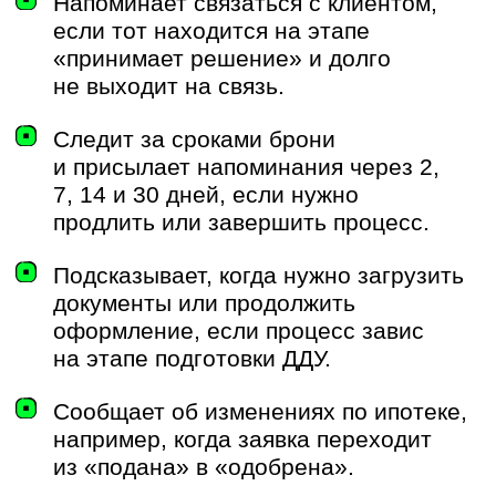
Мы развиваем систему так, чтобы бот стал
полноценным элементом экосистемы
застройщика: инструментом, который
увеличивает дисциплину в работе,
повышает скорость реакции и снижает
издержки коммуникаций. Планы
не ограничиваются уведомлениями: вектор
на расширение сценариев, которые
упрощают рутину и помогают держать
сделки под контролем даже с мобильного
устройства.
«С самого начала было видно, что
команда KTS хорошо понимает
специфику задач девелопера. Они
быстро погрузились в наши процессы,
предлагали решения. Мы довольны,
что доверили им создание системы
уведомлений».
Аман Елимбаев