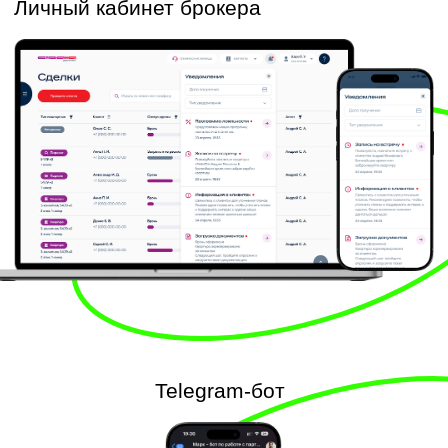
Следит за сроками брони
и присылает напоминания через 2,
7, 14 и 30 дней, если нужно
продлить или завершить процесс.
Подсказывает, когда нужно загрузить
документы или продолжить
оформление
, если процесс завис
на этапе подготовки ДДУ.
Сообщает об изменениях по ипотеке
,
например, когда заявка переходит
из «подана» в «одобрена».
Уведомляет о поступлении оплаты
—
брокер сразу видит движение
по сделке.
Выстроено два десятка сценариев,
каждый со своим шаблоном,
условиями отправки и логикой
задержек. По сути, это цифровая
дисциплина: сделка не зависает,