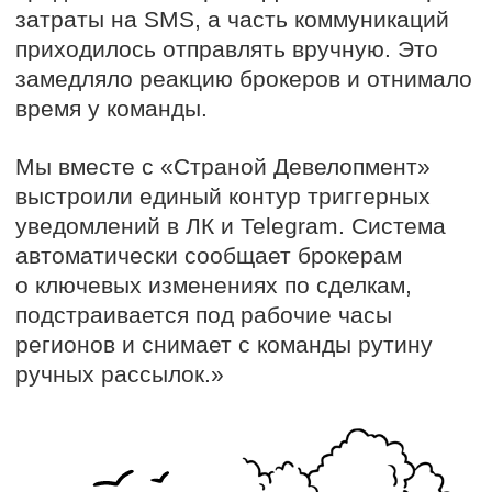
О КЛИЕНТЕ
ГК «Страна Девелопмент»
—
федеральный девелопер жилой
и коммерческой недвижимости. Компания
работает в Москве, Екатеринбурге,
Тюмени и других регионах. В портфеле
проекты премиум-, бизнес- и комфорт-
класса. Девелопер делает ставку на умные
технологии, сервис и доверие партнеров.
Брокерская сеть является одним
из каналом продаж. Сегодня
в ней
десятки тысяч агентов
,
из которых около
5 000