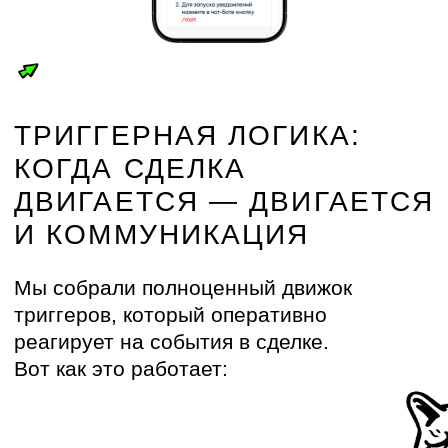
ЧАТ-БОТ МАРК: МИНИ-CRM
В МЕССЕНДЖЕРЕ
Мгновенная проверка уникальности
и фиксация клиента
— брокеру
достаточно отправить номер его
телефона в чат
Быстрое добавление встреч
в календарь
благодаря