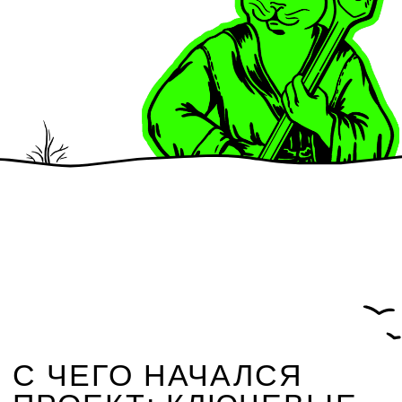
Низкая вовлечённость агентов
из-за непрозрачных статусов
сделки
Необходимость масштабирования
системы под тысячи агентов
в разных регионах
Задача проекта
Снизить стоимость коммуникаций
за счёт перехода на более
экономичные каналы
и автоматизации уведомлений
Внедрить автоматическую
триггерную систему, привязанную