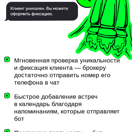
«Мы хотели навести порядок
в коммуникациях. Теперь система
работает вместо менеджеров: она
удерживает внимание агентов, двигает
сделки и экономит ресурсы. Это только
начало, в следующем квартале
подключим больше функций».
Денис Кудрявцев
Руководитель управления
Digital «Страна Девелопмент»
«Опыт «Страны Девелопмент»
показывает: когда у компании тысячи
партнёров, коммуникации — это уже
не уведомления, а инфраструктура
продаж. Сейчас мы продолжаем
совместную работу над
функциональностью Telegram-бота
и расширением платформы под новые