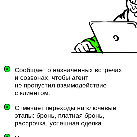
напоминаниям, которые отправляет
бот
Программа лояльности
— бот
показывает начисленные баллы
и напоминает, сколько осталось
до следующего статуса
Настройка и выбор важных
уведомлений
, чтобы брокеры
не отправляли бота в мьют
В планах — продублировать бота
в MAX и добавить возможность
отслеживать конверсию, собирать
обратную связь и возвращать
неактивных пользователей
ЧТО В ПЛАНАХ: