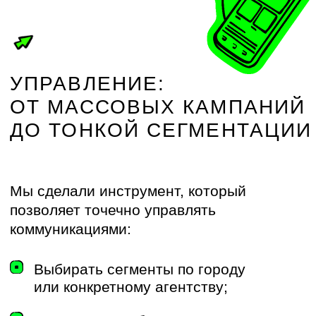
Проблема
Высокие затраты на SMS
и ручные рассылки
Отсутствие уведомлений брокеров
по этапам сделок
Операционная команда тратит много
времени на информирование
агентов
Рост агентской сети приводил
к росту операционных затрат
Как мы решили